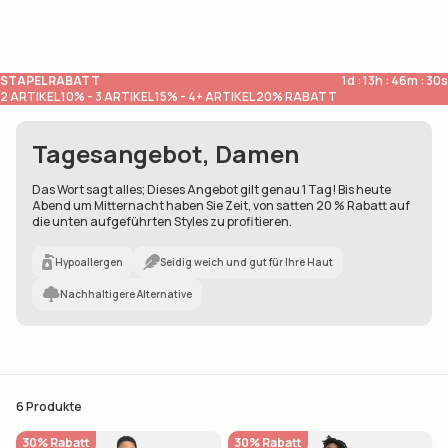
Direkt
zum
Inhalt
STAPELRABATT
1d : 13h : 46m : 30s
2 ARTIKEL 10% - 3 ARTIKEL 15% - 4+ ARTIKEL 20% RABATT
Tagesangebot, Damen
Das Wort sagt alles; Dieses Angebot gilt genau 1 Tag! Bis heute
Abend um Mitternacht haben Sie Zeit, von satten 20 % Rabatt auf
die unten aufgeführten Styles zu profitieren.
Unsere Geschichte
Was wir tun
Hypoallergen
Seidig weich und gut für Ihre Haut
Nachhaltigere Alternative
6
Produkte
30% Rabatt
30% Rabatt