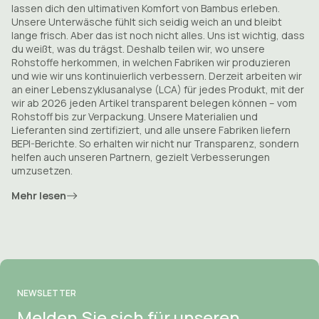
lassen dich den ultimativen Komfort von Bambus erleben.
Bestellnummer und die E-Mail-Adresse, mit der Sie Ihre
später ankommt, als Sie es gewohnt sind. Bei Fragen zur
Unsere Unterwäsche fühlt sich seidig weich an und bleibt
Bestellung aufgegeben haben. Sobald wir Ihre Rücksendung in
Lieferung wenden Sie sich bitte an unseren Kundenservice.
lange frisch. Aber das ist noch nicht alles. Uns ist wichtig, dass
unserem Lager erhalten haben, wird der bezahlte Betrag auf
du weißt, was du trägst. Deshalb teilen wir, wo unsere
die uns bekannte Kontonummer zurückerstattet.
Sie können eine E-Mail an
E-Mail:
service@bamboobasics.com
Rohstoffe herkommen, in welchen Fabriken wir produzieren
Wir tun immer unser Bestes, um Ihre E-Mail spätestens am
und wie wir uns kontinuierlich verbessern. Derzeit arbeiten wir
Die Rücksendekosten gehen zu Ihren Lasten und betragen
nächsten Werktag zu beantworten
.
an einer Lebenszyklusanalyse (LCA) für jedes Produkt, mit der
5,25 € pro Paket.
wir ab 2026 jeden Artikel transparent belegen können – vom
Oder rufen Sie während der Bürozeiten an
+31(0)85 110 27 00
.
Rohstoff bis zur Verpackung. Unsere Materialien und
Widerrufsrecht
Lieferanten sind zertifiziert, und alle unsere Fabriken liefern
Sie können uns innerhalb von 14 Tagen nach Erhalt mitteilen,
Halten Sie Ihre Bestellnummer bereit. Dann können wir Ihnen
BEPI-Berichte. So erhalten wir nicht nur Transparenz, sondern
dass Sie den Kauf widerrufen möchten. Nach der Registrierung
schnell helfen.
helfen auch unseren Partnern, gezielt Verbesserungen
haben Sie dann weitere 14 Tage Zeit, die Produkte tatsächlich
umzusetzen.
zurückzusenden. Sie können die Produkte auch innerhalb von
14 Tagen nach Erhalt ohne vorherige Ankündigung
Mehr lesen
zurücksenden, sofern Sie eine Mitteilung über Ihren
Widerrufswunsch beifügen.
Sie können auch das
Europäisches Muster-
Widerrufsformular
um uns darüber zu informieren, dass Sie den
Kauf stornieren. Die Verwendung dieses Formulars ist jedoch
nicht verpflichtend.
NEWSLETTER
Alternatives Formular, das Sie auch verwenden
Melden Sie sich für unseren